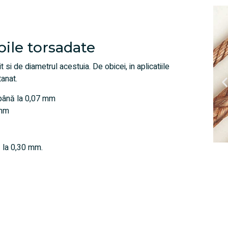
bile torsadate
 si de diametrul acestuia. De obicei, in aplicatiile
tanat.
5 până la 0,07 mm
 mm
ă la 0,30 mm.