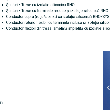
Șunturi / Trese cu izolatie siliconica RHO
Șunturi / Trese cu terminale reduse și izolație siliconică RHO
Conductor cupru (roșu/stanat) cu izolație siliconică RHO/SYS
Conductor rotund flexibil cu terminale incluse și izolație silic
Conductor flexibil din tresă lamelară împletită cu izolație sili
333