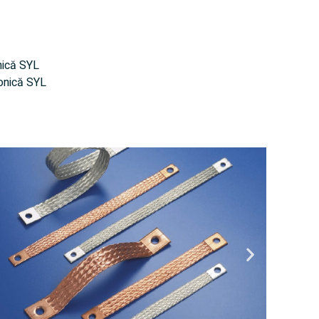
onică SYL
conică SYL