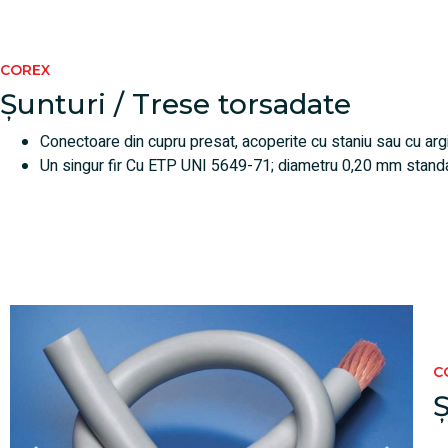
COREX
Șunturi / Trese torsadate
Conectoare din cupru presat, acoperite cu staniu sau cu argin
Un singur fir Cu ETP UNI 5649-71; diametru 0,20 mm stand
C
Ș