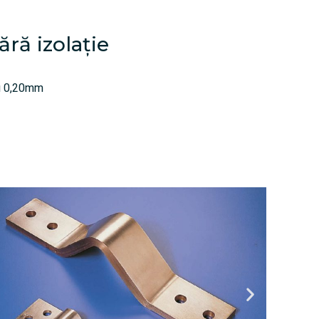
ră izolație
au 0,20mm