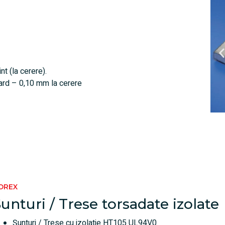
t (la cerere).
ard – 0,10 mm la cerere
OREX
unturi / Trese torsadate izolate
Șunturi / Trese cu izolatie HT105 UL94V0